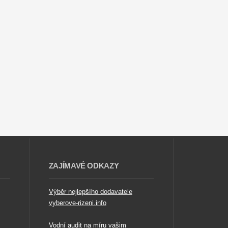
ZAJÍMAVÉ ODKAZY
Výběr nejlepšího dodavatele
vyberove-rizeni.info
Vodní audit na míru vašim