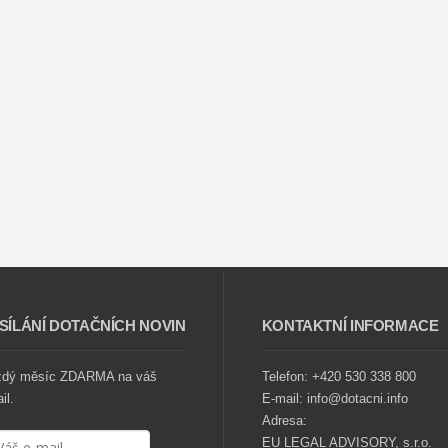
SÍLÁNÍ DOTAČNÍCH NOVIN
KONTAKTNÍ INFORMACE
ždý měsíc ZDARMA na váš
Telefon: +420 530 338 800
il.
E-mail: info@dotacni.info
Adresa:
EU LEGAL ADVISORY, s.r.o.