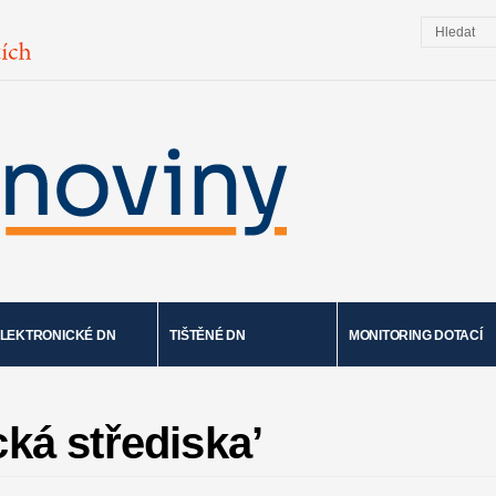
LEKTRONICKÉ DN
TIŠTĚNÉ DN
MONITORING DOTACÍ
ká střediska’