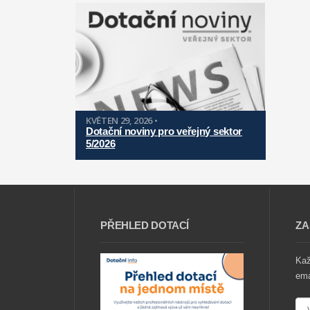
KVĚTEN 29, 2026 •
Dotační noviny pro veřejný sektor
5/2026
PŘEHLED DOTACÍ
ZA
Ka
ema