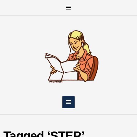
Tagged ‘STEP’