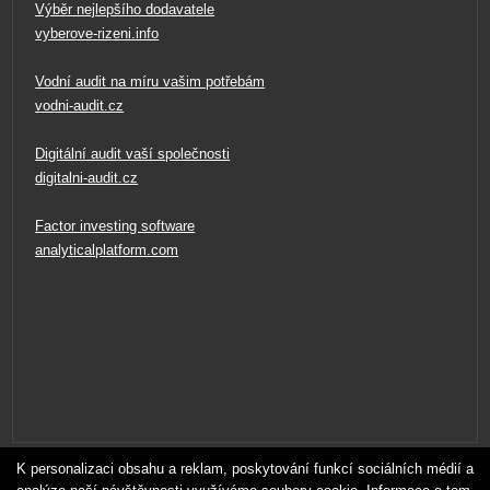
Výběr nejlepšího dodavatele
vyberove-rizeni.info
Vodní audit na míru vašim potřebám
vodni-audit.cz
Digitální audit vaší společnosti
digitalni-audit.cz
Factor investing software
analyticalplatform.com
Veškeré materiály na těchto stránkách nesmí být zveřejněny nebo
K personalizaci obsahu a reklam, poskytování funkcí sociálních médií a
redistribuovány bez povolení.