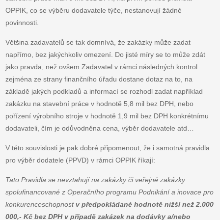
OPPIK, co se výběru dodavatele týče, nestanovují žádné
povinnosti.
Většina zadavatelů se tak domnívá, že zakázky může zadat
napřímo, bez jakýchkoliv omezení. Do jisté míry se to může zdát
jako pravda, než ovšem Zadavatel v rámci následných kontrol
zejména ze strany finančního úřadu dostane dotaz na to, na
základě jakých podkladů a informací se rozhodl zadat například
zakázku na stavební práce v hodnotě 5,8 mil bez DPH, nebo
pořízení výrobního stroje v hodnotě 1,9 mil bez DPH konkrétnímu
dodavateli, čím je odůvodněna cena, výběr dodavatele atd…
V této souvislosti je pak dobré připomenout, že i samotná pravidla
pro výběr dodatele (PPVD) v rámci OPPIK říkají:
Tato Pravidla se nevztahují na zakázky či veřejné zakázky
spolufinancované z Operačního programu Podnikání a inovace pro
konkurenceschopnost
v předpokládané hodnotě nižší než 2.000
000,- Kč bez DPH v případě zakázek na dodávky a/nebo