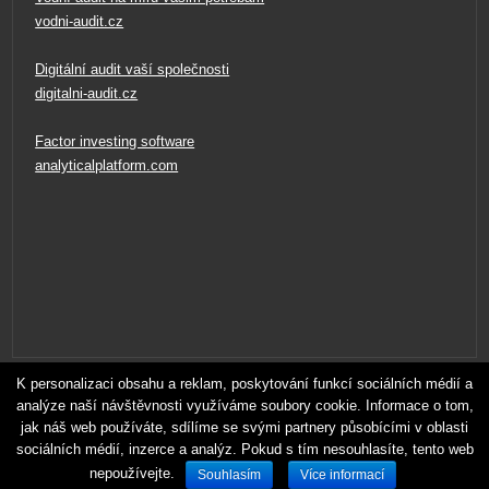
vodni-audit.cz
Digitální audit vaší společnosti
digitalni-audit.cz
Factor investing software
analyticalplatform.com
Veškeré materiály na těchto stránkách nesmí být zveřejněny nebo
K personalizaci obsahu a reklam, poskytování funkcí sociálních médií a
redistribuovány bez povolení.
analýze naší návštěvnosti využíváme soubory cookie. Informace o tom,
Pro zkvalitnění našich služeb používáme soubory cookies. Užíváním
jak náš web používáte, sdílíme se svými partnery působícími v oblasti
sociálních médií, inzerce a analýz. Pokud s tím nesouhlasíte, tento web
tohoto webu souhlasíte s tím, abychom tyto soubory používali.
nepoužívejte.
Souhlasím
Více informací
© 2014
CYRRUS MARKETING, s.r.o.