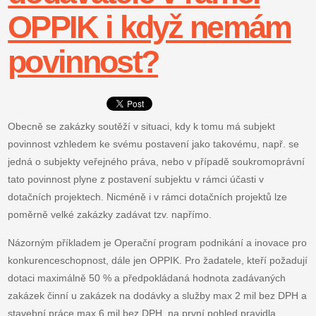
OPPIK i když nemám
povinnost?
Obecně se zakázky soutěží v situaci, kdy k tomu má subjekt
povinnost vzhledem ke svému postavení jako takovému, např. se
jedná o subjekty veřejného práva, nebo v případě soukromoprávní
tato povinnost plyne z postavení subjektu v rámci účasti v
dotačních projektech. Nicméně i v rámci dotačních projektů lze
poměrně velké zakázky zadávat tzv. napřímo.
Názorným příkladem je Operační program podnikání a inovace pro
konkurenceschopnost, dále jen OPPIK. Pro žadatele, kteří požadují
dotaci maximálně 50 % a předpokládaná hodnota zadávaných
zakázek činní u zakázek na dodávky a služby max 2 mil bez DPH a
stavební práce max 6 mil bez DPH, na první pohled pravidla