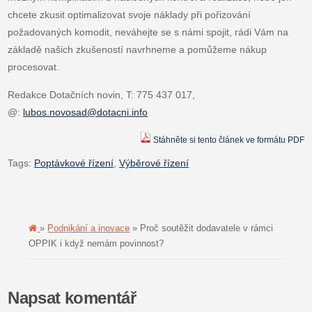
chcete zkusit optimalizovat svoje náklady při pořizování
požadovaných komodit, neváhejte se s námi spojit, rádi Vám na
základě našich zkušeností navrhneme a pomůžeme nákup
procesovat.
Redakce Dotačních novin, T: 775 437 017,
@:
lubos.novosad@dotacni.info
Stáhněte si tento článek ve formátu PDF
Tags:
Poptávkové řízení
,
Výběrové řízení
»
Podnikání a inovace
» Proč soutěžit dodavatele v rámci
OPPIK i když nemám povinnost?
Napsat komentář