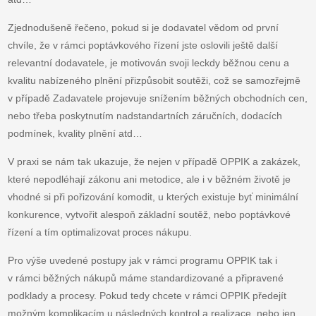
Zjednodušeně řečeno, pokud si je dodavatel vědom od první
chvíle, že v rámci poptávkového řízení jste oslovili ještě další
relevantní dodavatele, je motivován svoji leckdy běžnou cenu a
kvalitu nabízeného plnění přizpůsobit soutěži, což se samozřejmě
v případě Zadavatele projevuje snížením běžných obchodních cen,
nebo třeba poskytnutím nadstandartních záručních, dodacích
podmínek, kvality plnění atd…
V praxi se nám tak ukazuje, že nejen v případě OPPIK a zakázek,
které nepodléhají zákonu ani metodice, ale i v běžném životě je
vhodné si při pořizování komodit, u kterých existuje byť minimální
konkurence, vytvořit alespoň základní soutěž, nebo poptávkové
řízení a tím optimalizovat proces nákupu.
Pro výše uvedené postupy jak v rámci programu OPPIK tak i
v rámci běžných nákupů máme standardizované a připravené
podklady a procesy. Pokud tedy chcete v rámci OPPIK předejít
možným komplikacím u následných kontrol a realizace, nebo jen