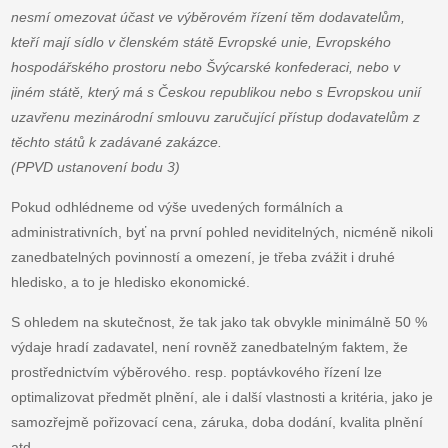
nesmí omezovat účast ve výběrovém řízení těm dodavatelům,
kteří mají sídlo v členském státě Evropské unie, Evropského
hospodářského prostoru nebo Švýcarské konfederaci, nebo v
jiném státě, který má s Českou republikou nebo s Evropskou unií
uzavřenu mezinárodní smlouvu zaručující přístup dodavatelům z
těchto států k zadávané zakázce.
(PPVD ustanovení bodu 3)
Pokud odhlédneme od výše uvedených formálních a
administrativních, byť na první pohled neviditelných, nicméně nikoli
zanedbatelných povinností a omezení, je třeba zvážit i druhé
hledisko, a to je hledisko ekonomické.
S ohledem na skutečnost, že tak jako tak obvykle minimálně 50 %
výdaje hradí zadavatel, není rovněž zanedbatelným faktem, že
prostřednictvím výběrového. resp. poptávkového řízení lze
optimalizovat předmět plnění, ale i další vlastnosti a kritéria, jako je
samozřejmě pořizovací cena, záruka, doba dodání, kvalita plnění
atd…