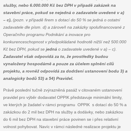
služby, nebo 6.000.000 Kč bez DPH v případě zakázek na
stavební práce, pokud se nejedná o zadavatele uvedené v a)
– c),
(pozn. v případě firem s dotací do 50 % se jedná o ostatní
zadavatele dle písm. d) a zároveň na zakázky spolufinancované z
Operačního programu Podnikání a inovace pro
konkurenceschopnost v předpokládané hodnotě nižší než 500.000
Kč bez DPH, pokud se
jedná
o zadavatele uvedené v a) – c).
Zadavatel však odpovídá za to, že prostředky budou
vynaloženy hospodárně a pouze za účelem splnění cílů
projektu, a rovněž odpovídá za dodržení ustanovení bodu 3) a
analogicky bodů 53) a 54) Pravidel.
Právě poslední tučně zvýrazněná pasáž v citovaném ustanovení
pravidel pro výběr dodavatel OPPIK představuje minimální limity,
ve kterých je žadatel v rámci programu OPPIK s dotací do 50 % a
zakázkou do 2 mil bez DPH na služby a dodávky, nebo zakázkou
do 6 mil bez DPH na stavební práce povinen se i přes relativní
volnost pohybovat. Navíc v rámci následné realizace projektu je