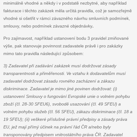
minimálně vhodné a někdy i v podstatě nezbytné, aby například
fakturace i těchto zakázek měla určitá pravidla, což je samozřejmě
vhodné si ošetřit v rámci závazného návrhu smluvních podmínek,
smlouvy, nebo podmínek závazné objednávky
.
Pro zajímavost, například ustanovení bodu 3 pravidel zmiňované
výše, pak stanovuje povinnost zadavatele právě i pro zakázky
mimo tato pravidla následující způsobem:
3) Zadavatel při zadávání zakázek musí dodržovat zásady
transparentnosti a přiměřenosti. Ve vztahu k dodavatelům musí
zadavatel dodržovat zásadu rovného zacházení a zákazu
diskriminace. Zadavatel je mimo jiné povinen dodržovat: (i)
ustanovení Smlouvy o fungování Evropské unie o volném pohybu
zboží (čl. 28-30 SFEU6), svobodě usazování (čl. 49 SFEU) a
volném pohybu služeb (čl. 56 SFEU), zákazu diskriminace (čl. 18 a
19 SFEU); (ii) veškeré příslušné právní předpisy a zásady práva
EU, jež mají přímý účinek na právní řád ČR a/nebo byly
transponovány předpisem vnitrostátního práva ČR. Zadavatel