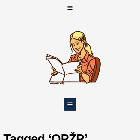
Tagged ‘OPŽP’