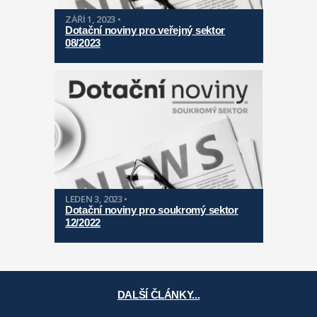
ZÁŘÍ 1, 2023 •
Dotační noviny pro veřejný sektor
08/2023
LEDEN 3, 2023 •
Dotační noviny pro soukromý sektor
12/2022
DALŠÍ ČLÁNKY...