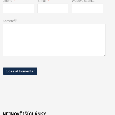
Jméno
*
E-mail
*
Webová stránka
Komentář
NEJNOVĚJŠÍ ČLÁNKY