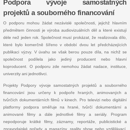
Podpora vývoje samostatných
projektů a souborného financování
O podporu mohou žádat nezávislé společnosti, jejichž hlavním
předmětem činnosti je výroba audiovizuálních děl a které existují
déle než jeden rok. Společnost musí prokázat, že realizovala dílo,
které bylo komerčně šířeno v období dvou let předcházejících
publikaci výzvy. V úvahu se však berou pouze díla, na nichž se
společnost podílela jako jediný producent nebo hlavní
koproducent. O podporu zde nemohou žádat nadace, instituce,
univerzity ani jednotlivci.
Projekty Podpory vývoje samostatných projektů a souborného
financování jsou určeny k podpoře hraných, animovaných a
tvůrčích dokumentárních filmů v kinech. Pro televizi nebo digitální
platformy podpora směřuje na hrané, tvůrčí dokumentární a
animované filmy a dále jednotlivé filmy a seriály. Program
nepodporuje krátké filmy, záznamy, reportáže, publicistické a
zpravodajské pořady a magazíny, reality show nebo vzdělávací,