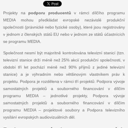
Projekty na
podporu producentů
v rámci dílčího programu
MEDIA mohou předkládat evropské nezávislé produkční
společnosti (právnické nebo fyzické osoby), které jsou registrovány
v jednom z členských států EU nebo v jednom ze států účastnících
se programu MEDIA.
Společnost nesmí být majoritně kontrolována televizní stanicí (tzn.
televizní stanice drží méně než 25% akcií produkční společnosti, v
období tří let pochází méně než 90% příjmů z jediné televizní
stanice) a je výhradním nebo většinovým vlastníkem práv k
projektu. Podpora je rozdělena v rámci tří projektů: Podpora vývoje
samostatných projektů a souborného financování v dílčím
programu MEDIA – jednotlivé projekty, Podpora vývoje
samostatných projektů a souborného financování v dílčím
programu MEDIA – projektové soubory a Podpora televizního
vysílání evropských audiovizuálních děl.