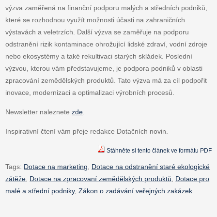
výzva zaměřená na finanční podporu malých a středních podniků,
které se rozhodnou využít možnosti účasti na zahraničních
výstavách a veletrzích. Další výzva se zaměřuje na podporu
odstranění rizik kontaminace ohrožující lidské zdraví, vodní zdroje
nebo ekosystémy a také rekultivaci starých skládek. Poslední
výzvou, kterou vám představujeme, je podpora podniků v oblasti
zpracování zemědělských produktů. Tato výzva má za cíl podpořit
inovace, modernizaci a optimalizaci výrobních procesů.
Newsletter naleznete
zde
.
Inspirativní čtení vám přeje redakce Dotačních novin.
Stáhněte si tento článek ve formátu PDF
Tags:
Dotace na marketing
,
Dotace na odstranění staré ekologické
zátěže
,
Dotace na zpracovaní zemědělských produktů
,
Dotace pro
malé a střední podniky
,
Zákon o zadávání veřejných zakázek