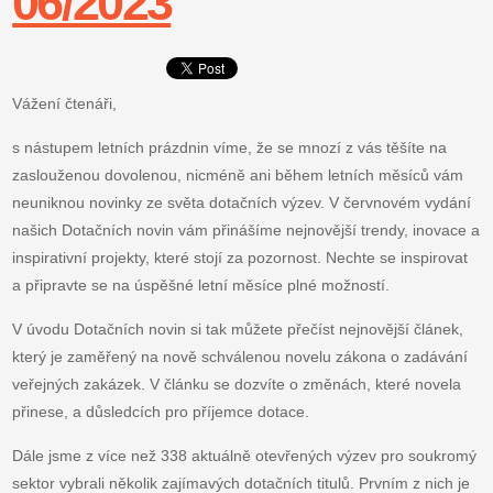
06/2023
Vážení čtenáři,
s nástupem letních prázdnin víme, že se mnozí z vás těšíte na
zaslouženou dovolenou, nicméně ani během letních měsíců vám
neuniknou novinky ze světa dotačních výzev. V červnovém vydání
našich Dotačních novin vám přinášíme nejnovější trendy, inovace a
inspirativní projekty, které stojí za pozornost. Nechte se inspirovat
a připravte se na úspěšné letní měsíce plné možností.
V úvodu Dotačních novin si tak můžete přečíst nejnovější článek,
který je zaměřený na nově schválenou novelu zákona o zadávání
veřejných zakázek. V článku se dozvíte o změnách, které novela
přinese, a důsledcích pro příjemce dotace.
Dále jsme z více než 338 aktuálně otevřených výzev pro soukromý
sektor vybrali několik zajímavých dotačních titulů. Prvním z nich je