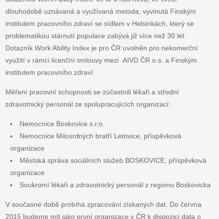
dlouhodobě uznávaná a využívaná metoda, vyvinutá Finským
institutem pracovního zdraví se sídlem v Helsinkách, který se
problematikou stárnutí populace zabývá již více než 30 let.
Dotazník Work Ability Index je pro ČR uvolněn pro nekomerční
využití v rámci licenční smlouvy mezi AIVD ČR o.s. a Finským
institutem pracovního zdraví.
Měření pracovní schopnosti se zúčastnili lékaři a střední
zdravotnický personál ze spolupracujících organizací:
Nemocnice Boskovice s.r.o.
Nemocnice Milosrdných bratří Letovice, příspěvková
organizace
Městská správa sociálních služeb BOSKOVICE, příspěvková
organizace
Soukromí lékaři a zdravotnický personál z regionu Boskovicka
V současné době probíhá zpracování získaných dat. Do června
2015 budeme mít jako první organizace v ČR k dispozici data o