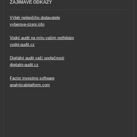
ZAJÍMAVÉ ODKAZY
Výběr nejlepšího dodavatele
vyberove-rizeni.info
Vodní audit na míru vašim potřebám
vodni-audit.cz
Digitální audit vaší společnosti
digitalni-audit.cz
Factor investing software
analyticalplatform.com