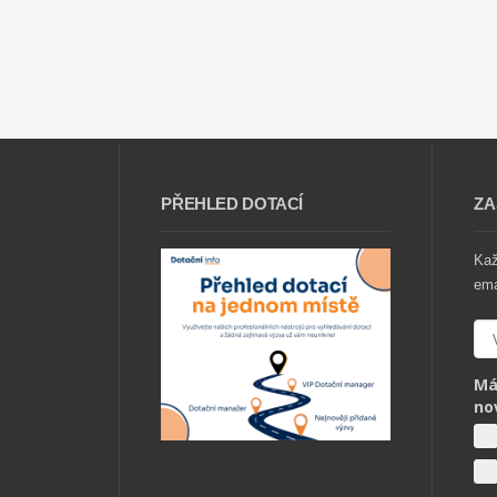
PŘEHLED DOTACÍ
ZA
Ka
ema
Má
no