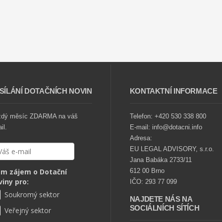
SÍLÁNÍ DOTAČNÍCH NOVIN
KONTAKTNÍ INFORMACE
ždý měsíc ZDARMA na váš
Telefon: +420 530 338 800
il.
E-mail: info@dotacni.info
Adresa:
EU LEGAL ADVISORY, s.r.o.
Jana Babáka 2733/11
m zájem o Dotační
612 00 Brno
viny pro:
IČO: 293 77 099
Soukromý sektor
NAJDETE NÁS NA
SOCIÁLNÍCH SÍTÍCH
Veřejný sektor